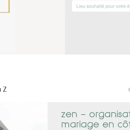
à Z
zen – organisa
mariage en côt