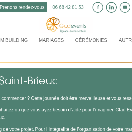
Prenons rendez-vous
06 68 42 81 53
M BUILDING
MARIAGES
CÉRÉMONIES
AUTR
Vous êtes ici :
Accueil
/
Mariage et unions à Saint-Brieuc
Saint-Brieuc
où commencer ? Cette journée doit être merveilleuse et vous res
haitez ou que vous ayez besoin d’aide pour l’imaginer, Glad E
uc.
ng de votre projet. Pour l’intégralité de l’organisation de votr