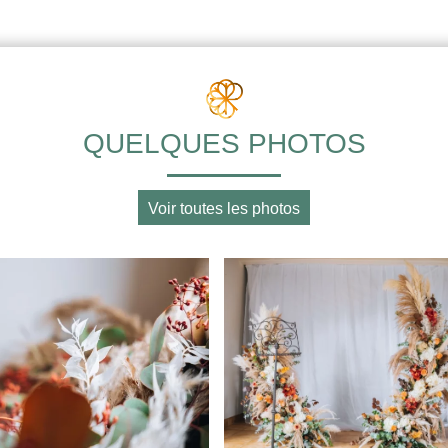
QUELQUES PHOTOS
Voir toutes les photos
Arche fleurie sur
le thème bohèm
terracotta