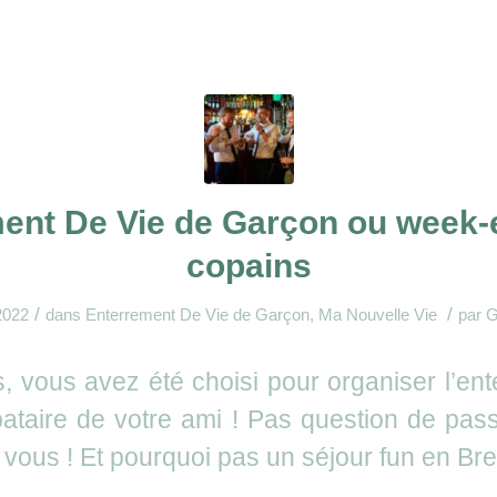
ent De Vie de Garçon ou week-
copains
/
/
 2022
dans
Enterrement De Vie de Garçon
,
Ma Nouvelle Vie
par
G
ns, vous avez été choisi pour organiser l’en
bataire de votre ami ! Pas question de passe
vous ! Et pourquoi pas un séjour fun en Br