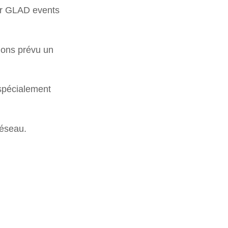
er GLAD events
rions prévu un
 spécialement
réseau.