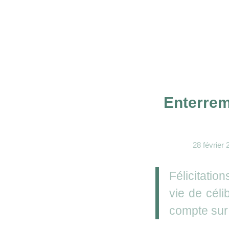
Enterrem
28 février
Félicitatio
vie de céli
compte sur 