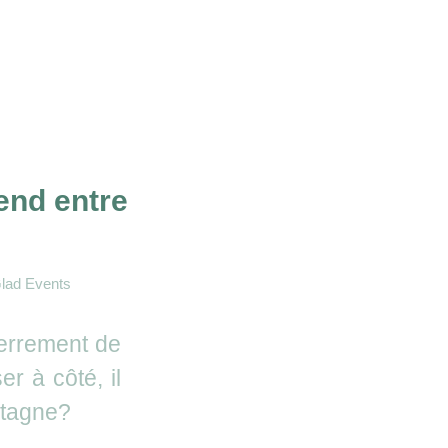
end entre
lad Events
terrement de
r à côté, il
etagne?