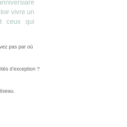
anniversiare
oir vivre un
t ceux qui
avez pas par où
ités d’exception ?
réseau.