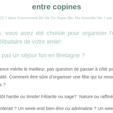
entre copines
/
/
022
dans
Enterrement De Vie De Jeune fille
,
Ma Nouvelle Vie
par
ns, vous avez été choisie pour organiser l
élibataire de votre amie!
 pas un séjour fun en Bretagne ?
ance mérite le meilleur, pas question de passer à côté 
lité. Comment être sûre d’organiser une fête qui lui res
s ?
utôt hardie ou timide! Fêtarde ou sage? Nature ou raffin
tenterait ? Un week-end bien-être ou adrénaline ? Un wee