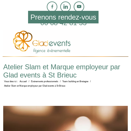
Prenons rendez-vous
06 68 42 81 53
Atelier Slam et Marque employeur par
Glad events à St Brieuc
Vous êtes ici :
Accueil
/
Evénements professionnels
/
Team building en Bretagne
/
Atelier Slam et Marque employeur par Glad events à St Brieuc