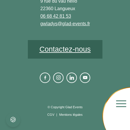
9 rue du vau hello
22360 Langueux
06 68 42 81 53
gwladys@glad-events.fr
Contactez-nous
© Copyright Glad Events
CGV
|
Mentions légales
🍪