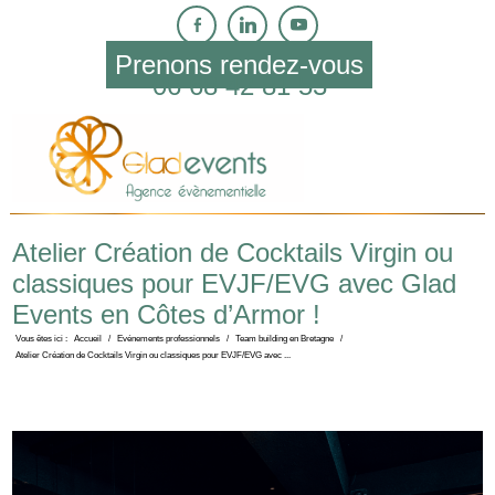
Prenons rendez-vous
06 68 42 81 53
Atelier Création de Cocktails Virgin ou
classiques pour EVJF/EVG avec Glad
Events en Côtes d’Armor !
Vous êtes ici :
Accueil
/
Evénements professionnels
/
Team building en Bretagne
/
Atelier Création de Cocktails Virgin ou classiques pour EVJF/EVG avec ...