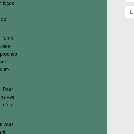
e façon
 de
 l’un.e
esses
 proches
aire
toute
. Pour
ons vos
a d’en
ur vous
ent