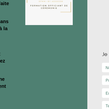
aite
dans
à la
Je
t
ez
ne
ent