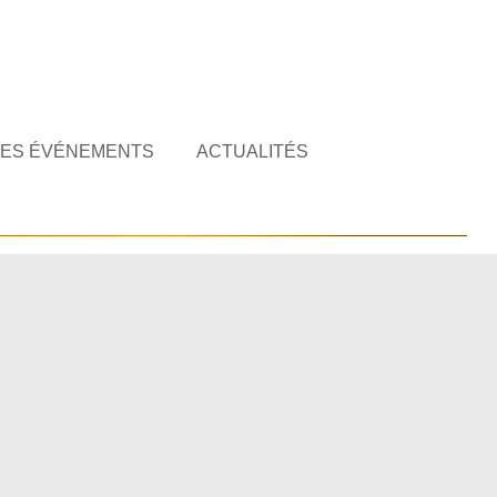
ES ÉVÉNEMENTS
ACTUALITÉS
Vous êtes ici :
Accueil
/
Ma cérémonie laïque en Bretagne