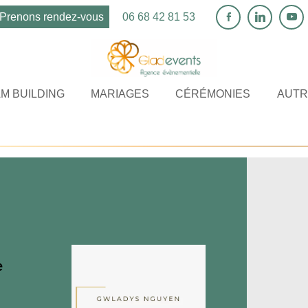
Prenons rendez-vous
06 68 42 81 53
M BUILDING
MARIAGES
CÉRÉMONIES
AUTR
e
e