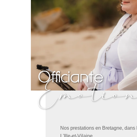
Officiante
Emotio
Nos prestations en Bretagne, dans 
L'Ille-et-Vilaine.