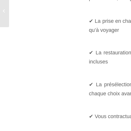
Enterrement De Vie De
Jeune fille ou week-end
entre copines
✔ La prise en cha
qu’à voyager
✔ La restauration
incluses
✔ La présélectio
chaque choix ava
✔ Vous contractua