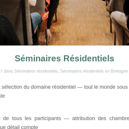
Séminaires Résidentiels
/
dans
Séminaires résidentiels
,
Séminaires résidentiels en Bretagne
 sélection du domaine résidentiel — tout le monde sous 
ate
de tous les participants — attribution des chambr
ue détail compte