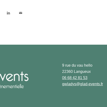
9 rue du vau hello
22360 Langueux
06 68 42 81 53
gwladys@glad-events.fr