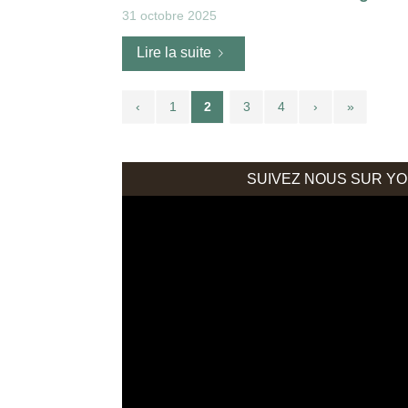
31 octobre 2025
Lire la suite
‹
1
2
3
4
›
»
SUIVEZ NOUS SUR Y