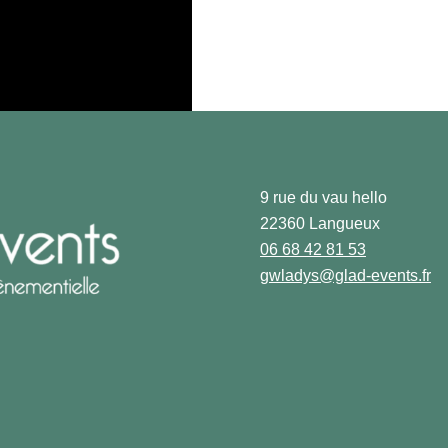
9 rue du vau hello
22360 Langueux
06 68 42 81 53
gwladys@glad-events.fr